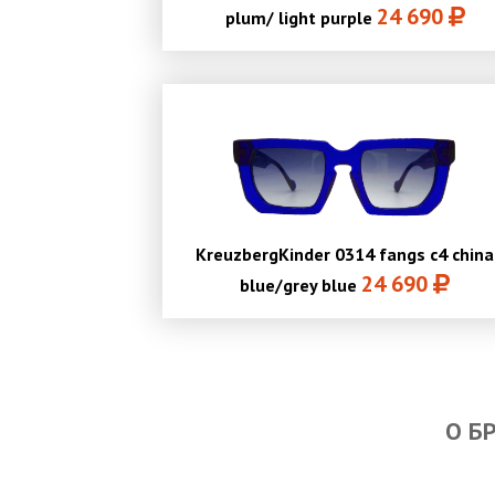
24 690
plum/ light purple
KreuzbergKinder 0314 fangs c4 china
24 690
blue/grey blue
О Б