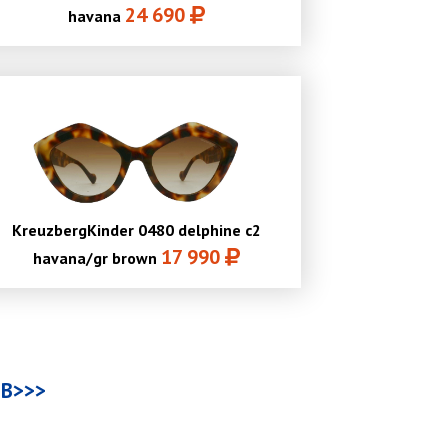
24 690
havana
KreuzbergKinder 0480 delphine c2
17 990
havana/gr brown
В>>>