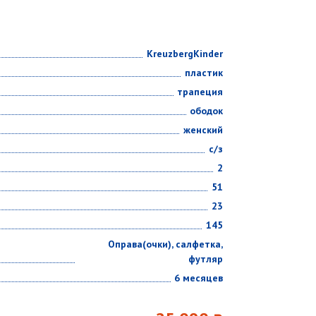
KreuzbergKinder
пластик
трапеция
ободок
женский
с/з
2
51
23
145
Оправа(очки), салфетка,
футляр
6 месяцев