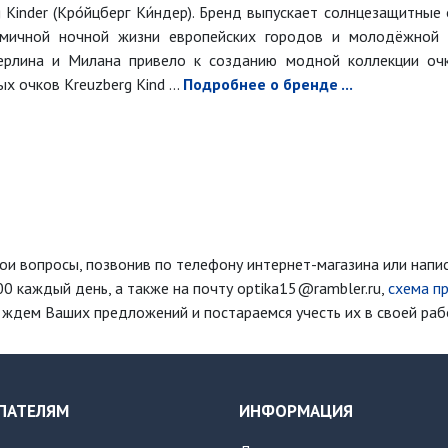
inder (Кро́йцберг Ки́ндер). Бренд выпускает солнцезащитные 
мичной ночной жизни европейских городов и молодёжной т
ерлина и Милана привело к созданию модной коллекции очко
 очков Kreuzberg Kind ...
Подробнее о бренде ...
ои вопросы, позвонив по телефону интернет-магазина
или напи
00 каждый день
, а также на почту optika15@rambler.ru,
схема п
ждем Ваших предложений и постараемся учесть их в своей раб
ПАТЕЛЯМ
ИНФОРМАЦИЯ