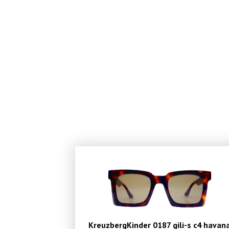
KreuzbergKinder 0187 gili-s c4 havan