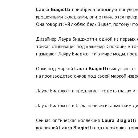
Laura Biagiotti
приобрела огромную популярн
крошечными складками, они отличаются прекр
Она говорит: «Я люблю белый цвет, потому чт
Дизайнер Лаура Биаджотти одной из первых о
тонкая стилизация под кашемир. Спокойные т
называют Лауру Биаджотти в мире моды, пред
Очки под маркой
Laura Biagiotti
выпускаются 
на производство очков под своей маркой изве
Лаура Биаджотти предлагает «одеть глаза» и п
Лаура Биаджотти была первым итальянским ди
Сейчас оптическая коллекция
Laura Biagiotti
коллекций
Laura Biagiotti
подтверждают торжес