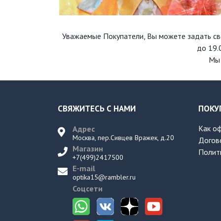
Уважаемые Покупатели, Вы можете задать св
до 19.
Мы 
СВЯЖИТЕСЬ С НАМИ
ПОКУ
Как о
Адрес
Москва, пер.Сивцев Вражек, д.20
Догов
Магазин
Полит
+7(499)2417500
E-mail
optika15@rambler.ru
Соцсети