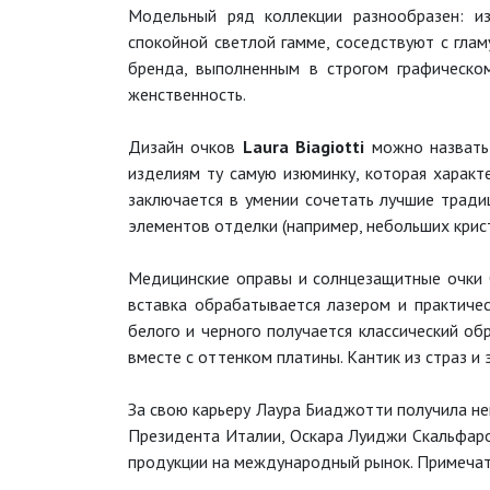
Модельный ряд коллекции разнообразен: и
спокойной светлой гамме, соседствуют с гла
бренда, выполненным в строгом графическо
женственность.
Дизайн очков
Laura Biagiotti
можно назвать 
изделиям ту самую изюминку, которая характ
заключается в умении сочетать лучшие тради
элементов отделки (например, небольших кри
Медицинские оправы и солнцезащитные очки
вставка обрабатывается лазером и практичес
белого и черного получается классический об
вместе с оттенком платины. Кантик из страз и
За свою карьеру Лаура Биаджотти получила нем
Президента Италии, Оскара Луиджи Скальфаро
продукции на международный рынок. Примечате