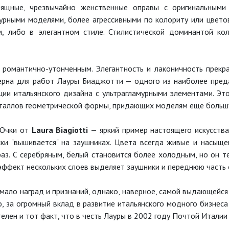
зящные, чрезвычайно женственные оправы с оригинальными
мурными моделями, более агрессивными по колориту или цвето
м, либо в элегантном стиле. Стилистической доминантой ко
романтично-утонченным. Элегантность и лаконичность прекра
ерна для работ Лауры Биаджотти — одного из наиболее пред
ции итальянского дизайна с ультрагламурными элементами. Это
сталлов геометрической формы, придающих моделям еще большу
 Очки от
Laura Biagiotti
— яркий пример настоящего искусства
ки "вышивается" на заушниках. Цвета всегда живые и насыще
раз. С серебряным, белый становится более холодным, но он 
 эффект нескольких слоев выделяет заушники и переднюю часть 
ало наград и признаний, однако, наверное, самой выдающейся 
, за огромный вклад в развитие итальянского модного бизнес
лен и тот факт, что в честь Лауры в 2002 году Почтой Италии