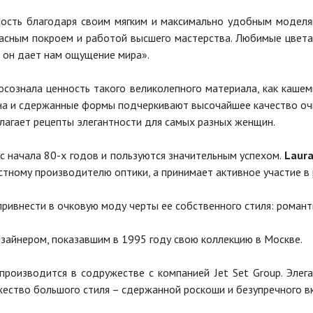
ость благодаря своим мягким и максимально удобным моделя
асным покроем и работой высшего мастерства. Любимые цвета
о он дает нам ощущение мира».
сознала ценность такого великолепного материала, как кашем
она и сдержанные формы подчеркивают высочайшее качество о
лагает рецепты элегантности для самых разных женщин.
с начала 80-х годов и пользуются значительным успехом.
Laura
стному производителю оптики, а принимает активное участие в 
ривнести в очковую моду черты ее собственного стиля: романт
зайнером, показавшим в 1995 году свою коллекцию в Москве.
производится в содружестве с компанией Jet Set Group. Эле
тво большого стиля – сдержанной роскоши и безупречного вку