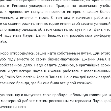
лась в Римском университете. Правда, по окончанию учебы
вь к древностям минула и появился интерес к вещам более
еменным, а именно – моде. С тем она и начинает работать
е со своими родителями, которые имели свой весьма успешный
с по пошиву одежды, об этом свидетельствует и тот факт, что
4 году мать Лауры, Делия Биаджотти, разработала униформу
lia.
скоро отгородилась, решив идти собственным путем. Для этого
965 году вместе со своим бизнес-партнером, Джанни Зинья, в
 собственное дело. Надо отдать должное, в кратчайшие сроки
ноги и уже вскоре Лаура и Джанни работали с известнейшими
i, Emilio Schuberth и Angelo Tarlazzi. Но, с каждой новой раз
венного бренда, где бы она была всецелой хозяйкой.
вую попытку и выпускает свою пробную небольшую коллекцию
 мастерской работе с этим роскошным материалом Лаура край
именно на него.