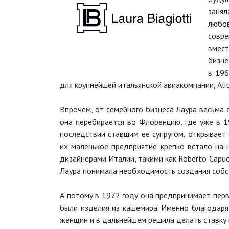
заня
любо
совр
вмест
бизне
в 196
для крупнейшей итальянской авиакомпании, Alita
Впрочем, от семейного бизнеса Лаура весьма 
она перебирается во Флоренцию, где уже в 1
последствии ставшим ее супругом, открывает
их маленькое предприятие крепко встало на 
дизайнерами Италии, такими как Roberto Capucc
Лаура понимала необходимость создания собст
А потому в 1972 году она предпринимает пер
были изделия из кашемира. Именно благодаря
женщин и в дальнейшем решила делать ставку 