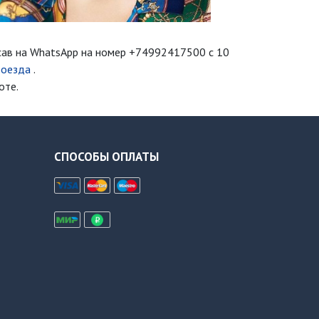
сав на WhatsApp на номер
+74992417500
с 10
роезда
.
оте.
СПОСОБЫ ОПЛАТЫ