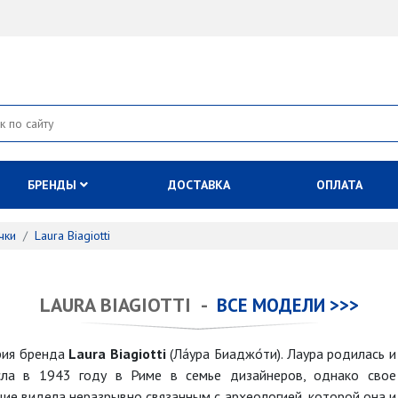
БРЕНДЫ
ДОСТАВКА
ОПЛАТА
чки
Laura Biagiotti
LAURA BIAGIOTTI -
ВСЕ МОДЕЛИ >>>
рия бренда
Laura Biagiotti
(Ла́ура Биаджо́ти). Лаура родилась и
сла в 1943 году в Риме в семье дизайнеров, однако свое
ие видела неразрывно связанным с археологией, которой она и