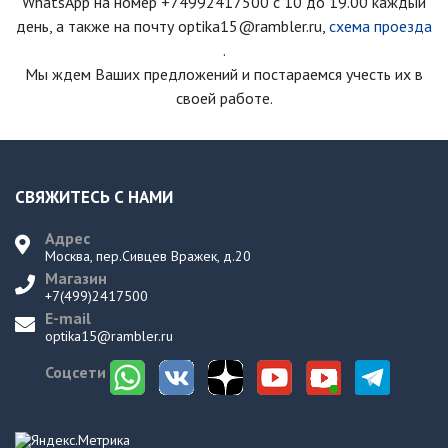
WhatsApp на номер
+74992417500
с 10 до 19.00 каждый
день
, а также на почту optika15@rambler.ru,
схема проезда
.
Мы ждем Ваших предложений и постараемся учесть их в
своей работе.
СВЯЖИТЕСЬ С НАМИ
Адрес
Москва, пер.Сивцев Вражек, д.20
Магазин
+7(499)2417500
E-mail
optika15@rambler.ru
Соцсети