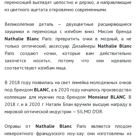
переносицей выглядят целостно и дерзко, а направляющие
из цветного ацетата откровенно современными.
Великолепная деталь — двухцветные расширяющиеся
заушники и переносица с изгибом вниз. Миссия бренда
Nathalie Blanc
Paris: превратить очки в модный, а не
только оптический, аксессуар. Дизайнеры
Nathalie Blanc
Paris создают «очки, которые вам действительно
захочется носить», потому что они идеально
соответствуют изгибам лица.
В 2018 году появилась на свет линейка молодежных очков
под брендом
BLANC
, а в 2020 году началось производство
коллекции для мужчин под брендом
Monsieur BLANC
. В
2018 г. и в 2020 г. Натали Блан вручили высшую награду в
мировой оптической индустрии — SILMO D’OR.
Оправы от
Nathalie Blanc
Paris являются плодом
невероятного французского ноу-хау: они изготовлены из