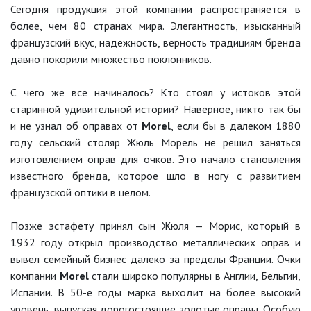
Сегодня продукция этой компании распространяется в
более, чем 80 странах мира. Элегантность, изысканный
французский вкус, надежность, верность традициям бренда
давно покорили множество поклонников.
С чего же все начиналось? Кто стоял у истоков этой
старинной удивительной истории? Наверное, никто так бы
и не узнал об оправах от
Morel
, если бы в далеком 1880
году сельский столяр Жюль Морель не решил заняться
изготовлением оправ для очков. Это начало становления
известного бренда, которое шло в ногу с развитием
французской оптики в целом.
Позже эстафету принял сын Жюля — Морис, который в
1932 году открыл производство металлических оправ и
вывел семейный бизнес далеко за пределы Франции. Очки
компании
Morel
стали широко популярны в Англии, Бельгии,
Испании. В 50-е годы марка выходит на более высокий
уровень, выпуская дорогостоящие золотые оправы. Особую