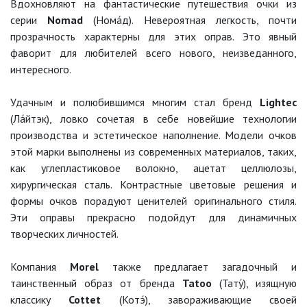
Вдохновляют на фантастические путешествия очки из
серии
Nomad
(Нома́д). Невероятная легкость, почти
прозрачность характерны для этих оправ. Это явный
фаворит для любителей всего нового, неизведанного,
интересного.
Удачным и полюбившимся многим стал бренд
Lightec
(Ла́йтэк), ловко сочетая в себе новейшие технологии
производства и эстетическое наполнение. Модели очков
этой марки выполнены из современных материалов, таких,
как углепластиковое волокно, ацетат целлюлозы,
хирургическая сталь. Контрастные цветовые решения и
формы очков порадуют ценителей оригинального стиля.
Эти оправы прекрасно подойдут для динамичных
творческих личностей.
Компания
Morel
также предлагает загадочный и
таинственный образ от бренда
Tatoo
(Тату́), изящную
классику
Cottet
(Котэ́), завораживающие своей