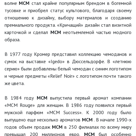
волне
MCM
стал крайне популярным брендом в богемной
тусовке и приобрел статус культового, благодаря своему
отношению к дизайну, выбору материалов и созданию
премиального продукта. «Кричащий» дизайн стал визитной
карточкой и сделал
MCM
неотъемлемой частью модного
образа.
В 1977 году Кромер представил коллекцию чемоданов и
сумок на выставке «Igedo» в Дюссельдорфе. В «летнюю
серию» были добавлены белый чемодан с синим логотипом
и черные предметы «Relief Noir» с логотипом почти такого
же цвета.
В 1984 году
MCM
выпустила первый аромат компании
«MCM Rouge» для женщин. В 1986 году появился первый
мужской парфюм «MCM Success». К 2000 году было
выпущено еще несколько ароматов
MCM
. В начале 1990-х
годов объем продаж
MCM
в 250 филиалах по всему миру
превышал 200 миллионов евро.
MCM
был особенно