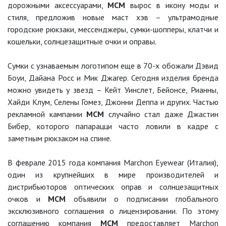
дорожными аксессуарами,
MCM
вырос в икону моды и
стиля, предложив новые маст хэв – ультрамодные
городские рюкзаки, мессенджеры, сумки-шопперы, клатчи и
кошельки, солнцезащитные очки и оправы.
Сумки с узнаваемым логотипом еще в 70-х обожали Дэвид
Боуи, Дайана Росс и Мик Джагер. Сегодня изделия бренда
можно увидеть у звезд – Кейт Уинслет, Бейонсе, Рианны,
Хайди Клум, Селены Гомез, Джонни Деппа и других. Частью
рекламной кампании
MCM
случайно стал даже Джастин
Бибер, которого папарацци часто ловили в кадре с
заметным рюкзаком на спине.
В феврале 2015 года компания Marchon Eyewear (Италия),
один из крупнейших в мире производителей и
дистрибьюторов оптических оправ и солнцезащитных
очков и
MCM
объявили о подписании глобального
эксклюзивного соглашения о лицензировании. По этому
соглашению компания
MCM
предоставляет Marchon