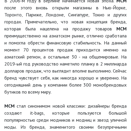
В 2006-м году в Берлине начинается новая эпоха.
MCM
после этого вновь открыли магазины в Нью-Йорке,
Торонто, Париже, Лондоне, Сингапуре, Токио и других
городах. Примечательно, что новая концепция бренда,
которая была нацелена на продажу товаров
MCM
преимущественно на азиатском рынке, отлично сработала
и помогла обрести финансовую стабильность. На данный
момент 70 процентов продаж приходится именно на
азиатский регион, а остальные 30 - на общемировые. На
2019-ый год руководство наметило планку в 2 миллиарда
долларов продаж, что выглядит вполне выполнимо. Сейчас
бренд чувствует себя, как никогда хорошо и уверенно. На
сегодняшний день у компании более 300 монобрендовых
бутиков по всему миру.
MCM
стал синонимом новой классики: дизайнеры бренда
создают it-bags, которые пользуются большой
популярностью среди модников и модниц и звезд уличной
моды. Из бренда, знаменитого своими безупречными