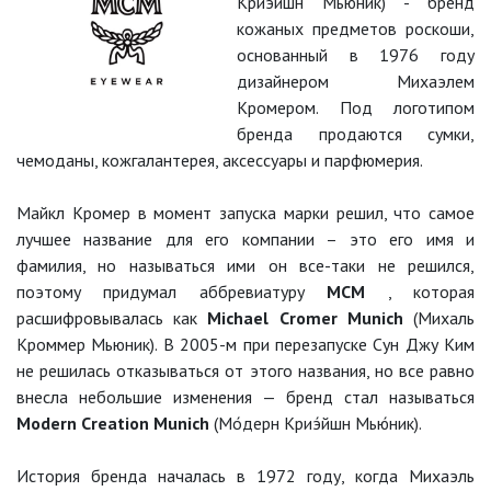
Криэ́йшн Мью́ник) - бренд
кожаных предметов роскоши,
основанный в 1976 году
дизайнером Михаэлем
Кромером. Под логотипом
бренда продаются сумки,
чемоданы, кожгалантерея, аксессуары и парфюмерия.
Майкл Кромер в момент запуска марки решил, что самое
лучшее название для его компании – это его имя и
фамилия, но называться ими он все-таки не решился,
поэтому придумал аббревиатуру
MCM
, которая
расшифровывалась как
Michael Cromer Munich
(Михаль
Кроммер Мьюник). В 2005-м при перезапуске Сун Джу Ким
не решилась отказываться от этого названия, но все равно
внесла небольшие изменения — бренд стал называться
Modern Creation Munich
(Мо́дерн Криэ́йшн Мью́ник).
История бренда началась в 1972 году, когда Михаэль