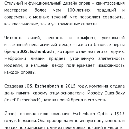
Стильный и функциональный дизайн оправ – квинтэссенция
мастерства, более чем 100-летних традиций и
современных модных течений, что позволяет создавать,
как классические, так и ультрамодные силуэты.
Четкость линий, легкость и комфорт, уникальный
изысканный ненавязчивый декор – все это базовые черты
бренда
JOS. Eschenbach
, которые отличают его от других.
Неброский дизайн придает утонченную элегантность
моделям, а изящный декор подчеркивает изысканность
каждой оправы.
Создавая
JOS. Eschenbach
в 2015 году, компания отдала
дань памяти своему отцу-основателю Йозефу Эшенбаху
(Josef Eschenbach), назвав новый бренд в его честь.
Йозеф основал свою компанию Eschenbach Optik в 1913
году в Германии. Она приобрела мгновенную популярность и
до сих пор занимает одну из передовых позиций в Европе.