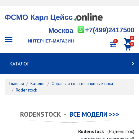
ФСМО Карл Цейсс
+7(499)2417500
Москва
0
ИНТЕРНЕТ-МАГАЗИН
0
0
КАТАЛОГ
Главная
Каталог
Оправы и солнцезащитные очки
Rodenstock
RODENSTOCK -
ВСЕ МОДЕЛИ >>>
Rodenstock
(Роденшто́к)
- компания с многолетней