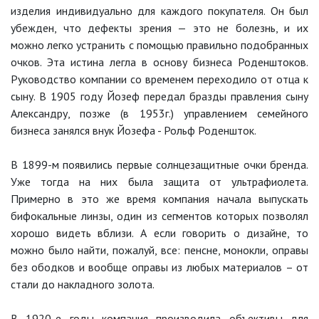
изделия индивидуально для каждого покупателя. Он был
убежден, что дефекты зрения — это не болезнь, и их
можно легко устранить с помощью правильно подобранных
очков. Эта истина легла в основу бизнеса Роденштоков.
Руководство компании со временем переходило от отца к
сыну. В 1905 году Йозеф передал бразды правления сыну
Александру, позже (в 1953г.) управлением семейного
бизнеса занялся внук Йозефа - Рольф Роденшток.
В 1899-м появились первые солнцезащитные очки бренда.
Уже тогда на них была защита от ультрафиолета.
Примерно в это же время компания начала выпускать
бифокальные линзы, один из сегментов которых позволял
хорошо видеть вблизи. А если говорить о дизайне, то
можно было найти, пожалуй, все: пенсне, монокли, оправы
без ободков и вообще оправы из любых материалов – от
стали до накладного золота.
В 1920-е годы компания производила объективы для