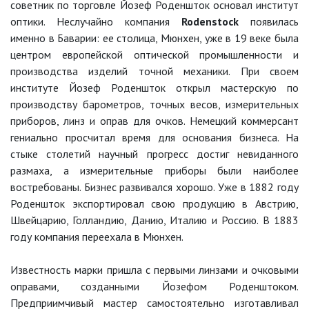
советник по торговле Йозеф Роденшток основал институт
оптики. Неслучайно компания
Rodenstock
появилась
именно в Баварии: ее столица, Мюнхен, уже в 19 веке была
центром европейской оптической промышленности и
производства изделий точной механики. При своем
институте Йозеф Роденшток открыл мастерскую по
производству барометров, точных весов, измерительных
приборов, линз и оправ для очков. Немецкий коммерсант
гениально просчитал время для основания бизнеса. На
стыке столетий научный прогресс достиг невиданного
размаха, а измерительные приборы были наиболее
востребованы. Бизнес развивался хорошо. Уже в 1882 году
Роденшток экспортировал свою продукцию в Австрию,
Швейцарию, Голландию, Данию, Италию и Россию. В 1883
году компания переехала в Мюнхен.
Известность марки пришла с первыми линзами и очковыми
оправами, созданными Йозефом Роденштоком.
Предприимчивый мастер самостоятельно изготавливал