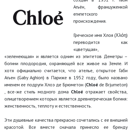
Агьён, француженкой
египетского
происхождения.
Греческое имя Хлоя (Χλόη)
переводится как
«цветущая»,
«зеленеющая» и является одним из эпитетов Деметры –
богини плодородия, охраняющей все живое на Земле. И
хотя официально считается, что ателье, открытое Габи
Агьен (Gaby Aghion) в Париже в 1952 году, было названо
именем ее подруги Хлоэ де Брюметон (
Chloé
de Brju­meton)
, все-же стиль модного дома
Chloé
отражает свойства,
олицетворением которых является древнегреческая богиня:
женственность, теплоту и естественность.
Эти душевные качества прекрасно сочетались с ее внешней
красотой. Все вместе сначала принесло ее бренду