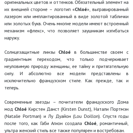
оригинальных цветов и оттенков. Обязательный элемент на
их внешней стороне – логотип «
Chloé
», выгравированный
лазером или имплантированный в виде золотой таблички
или золотых букв. Очень многие модели имеют встроенный
механизм «флекс», что позволяет заушникам изгибаться
наружу.
Солнцезащитные линзы
Chloé
в большинстве своем с
градиентным переходом, что только подчеркивает
неуловимую природу женщины, ее тайну и притягательную
силу. И абсолютно все модели представлены в
исключительно французском стиле. Как прежде, так и
теперь.
Современные звезды – почитатели французского Дома
мод
Chloé
Кирстен Данст (Kirsten Dunst), Натали Портмэн
(Natalie Portman) и Лу Дуайон (Lou Doillon). Cпустя годы
после того, как Габи Агион создала
Chloé
, романтичный,
ультра женский стиль все также популярен и востребован.