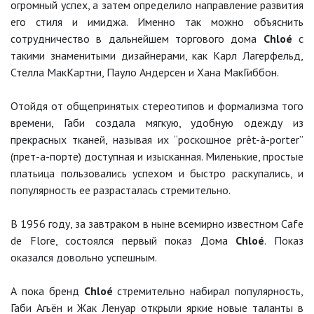
огромный успех, а затем определило направление развития
его стиля и имиджа. Именно так можно объяснить
сотрудничество в дальнейшем торгового дома
Chloé
с
такими знаменитыми дизайнерами, как Карл Лагерфельд,
Стелла МакКартни, Пауло Андерсен и Хана МакГиббон.
Отойдя от общепринятых стереотипов и формализма того
времени, Габи создала мягкую, удобную одежду из
прекрасных тканей, называя их “роскошное prêt-à-porter”
(прет-а-порте) доступная и изысканная. Миленькие, простые
платьица пользовались успехом и быстро раскупались, и
популярность ее разрасталась стремительно.
В 1956 году, за завтраком в ныне всемирно известном Cafe
de Flore, состоялся первый показ Дома
Chloé
. Показ
оказался довольно успешным.
А пока бренд
Chloé
стремительно набирал популярность,
Габи Агьён и Жак Ленуар открыли яркие новые таланты в