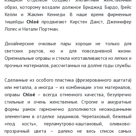
образ, которому воздали должное Бриджид Бардо, Грейс
Келли и Жаклин Кеннеди. В наше время фирменные
тишейды
Chloé
продвигают Кирстен Данст, Дженнифер
Лопес и Натали Портман.
Дизайнерские очковые пары хороши не только для
светских раутов, но и для повседневной жизни.
Оригинальные оправы и стекла изготавливаются из легких и
прочных материалов, рассчитанных на долгие годы службы.
Сделанные из особого пластика (фрезерованного ацетата)
или металла, а иногда – из комбинации этих материалов,
оправы
Chloé
– всегда отменного качества, безупречно
стильные и очень женственные. Строгие и аккуратные
формы рамок гармонично дополняются неожиданными
элементами в отделке заушников. Черепаховый, бежевый
«под кость», перламутрово-каштановый, оливково-
прозрачный цвета – далеко не весь список самых