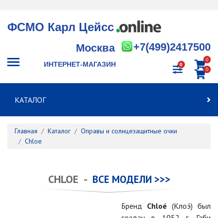
ФСМО Карл Цейсс
+7(499)2417500
Москва
0
ИНТЕРНЕТ-МАГАЗИН
0
0
КАТАЛОГ
Главная
Каталог
Оправы и солнцезащитные очки
Chloe
CHLOE -
ВСЕ МОДЕЛИ >>>
Бренд
Chloé
(Клоэ́) был
создан в 1952 г. Габи