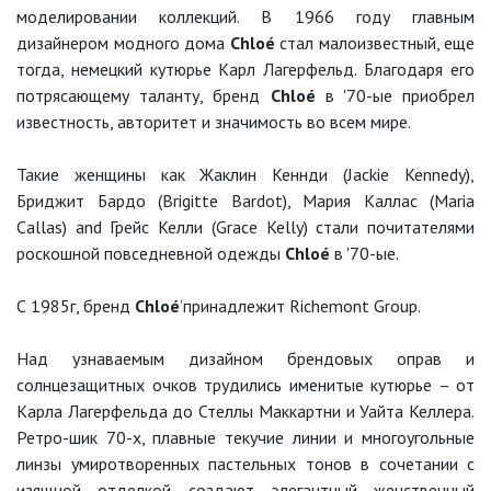
моделировании коллекций. В 1966 году главным
дизайнером модного дома
Chloé
стал малоизвестный, еще
тогда, немецкий кутюрье Карл Лагерфельд. Благодаря его
потрясающему таланту, бренд
Chloé
в '70-ые приобрел
известность, авторитет и значимость во всем мире.
Такие женщины как Жаклин Кеннди (Jackie Kennedy),
Бриджит Бардо (Brigitte Bardot), Мария Каллас (Maria
Callas) and Грейс Келли (Grace Kelly) стали почитателями
роскошной повседневной одежды
Chloé
в '70-ые.
С 1985г, бренд
Chloé
’принадлежит Richemont Group.
Над узнаваемым дизайном брендовых оправ и
солнцезащитных очков трудились именитые кутюрье – от
Карла Лагерфельда до Стеллы Маккартни и Уайта Келлера.
Ретро-шик 70-х, плавные текучие линии и многоугольные
линзы умиротворенных пастельных тонов в сочетании с
изящной отделкой создают элегантный женственный