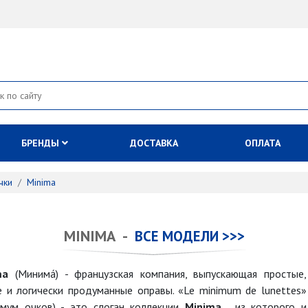
БРЕНДЫ
ДОСТАВКА
ОПЛАТА
чки
Minima
MINIMA -
ВСЕ МОДЕЛИ >>>
ima
(Минима́) - французская компания, выпускающая простые,
е и логически продуманные оправы. «Le minimum de lunettes»
мум очков) - это слоган коллекции
Minima
, из которого и