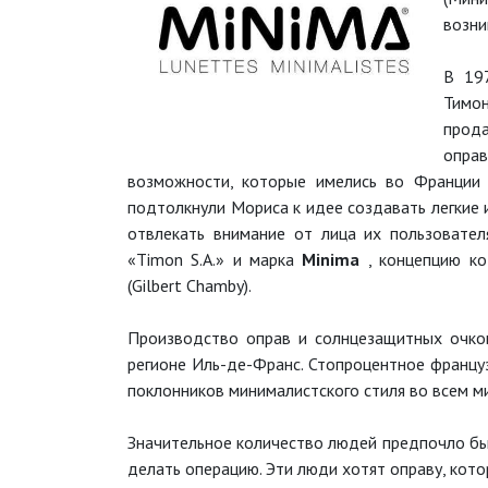
возни
В 19
Тимон
прод
опра
возможности, которые имелись во Франции 
подтолкнули Мориса к идее создавать легкие 
отвлекать внимание от лица их пользовател
«Timon S.A.» и марка
Minima
, концепцию к
(Gilbert Chamby).
Производство оправ и солнцезащитных очк
регионе Иль-де-Франс. Стопроцентное францу
поклонников минималистского стиля во всем м
Значительное количество людей предпочло бы 
делать операцию. Эти люди хотят оправу, кото