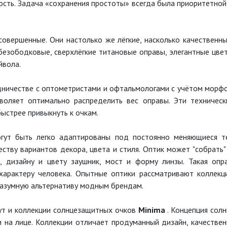
сть. Задача «сохранения простоты» всегда была приоритетно
овершенные. Они настолько же лёгкие, насколько качественны
 безободковые, сверхлёгкие титановые оправы, элегантные цве
йвола.
дничестве с оптометристами и офтальмологами с учётом морфо
воляет оптимально распределить вес оправы. Эти техничес
ыстрее привыкнуть к очкам.
гут быть легко адаптированы под постоянно меняющиеся т
ству вариантов декора, цвета и стиля. Оптик может "собрать"
 дизайну и цвету заушник, мост и форму линзы. Такая опр
 характеру человека. Опытные оптики рассматривают коллек
разумную альтернативу модным брендам.
т и коллекции солнцезащитных очков
Minima
. Концепция сол
и на лице. Коллекции отличает продуманный дизайн, качествен