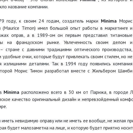
кло название компании.
79 году, к своим 24 годам, создатель марки
Minima
Морис
 (Maurice Timon) имел большой опыт работы в маркетинге и
ажах оправ, а в 1989-ом он первым представил титановые
вы на французском рынке. Увлеченность своим делом и
– стране с давними традициями оптического производства,
и удобные очки, которые будут привлекать своим стилем, но не
я излишними деталями. Так в 1994 году появились компания
оторой Морис Тимон разработал вместе с Жильбером Шамби
ов
Minima
расположено всего в 30 км от Парижа, в городе Л
зское качество оригинальный дизайн и непревзойденный комф
ире.
иметь невидимую оправу или не иметь ее вообще, не желая пр
рая будет малозаметна на лице, и которую будет приятно носит