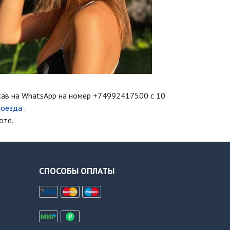
сав на WhatsApp на номер
+74992417500
с 10
роезда
.
оте.
СПОСОБЫ ОПЛАТЫ