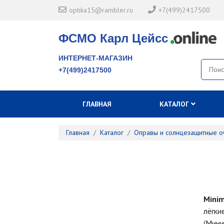
optika15@rambler.ru
+7(499)2417500
ФСМО Карл Цейсс
ИНТЕРНЕТ-МАГАЗИН
+7(499)2417500
ГЛАВНАЯ
КАТАЛОГ
Главная
Каталог
Оправы и солнцезащитные о
Min
лёгки
(Мини