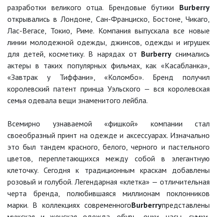
разработки великого отца. Брендовые бутики
Burberry
открывались в Лондоне, Сан-Франциско, Бостоне, Чикаго,
Лас-Вегасе, Токио, Риме. Компания выпускала все новые
линии молодежной одежды, джинсов, одежды и игрушек
для детей, косметику. В нарядах от
Burberry
снимались
актеры в таких популярных фильмах, как «Касабланка»,
«Завтрак у Тиффани», «Коломбо». Бренд получил
королевский патент принца Уэльского — вся королевская
семья одевала вещи знаменитого лейбла.
Всемирно узнаваемой «фишкой» компании стал
своеобразный принт на одежде и аксессуарах. Изначально
это был тандем красного, белого, черного и пастельного
цветов, переплетающихся между собой в элегантную
клеточку. Сегодня к традиционным краскам добавлены
розовый и голубой. Легендарная «клетка» — отличительная
черта бренда, полюбившаяся миллионам поклонников
марки. В коллекциях современного
Burberry
представлены
мужская и женская одежда, обувь, очки, часы, сумки,