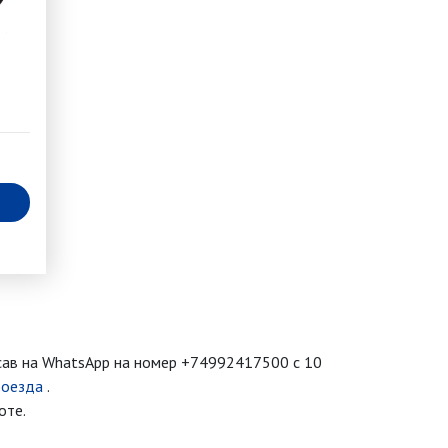
сав на WhatsApp на номер
+74992417500
с 10
роезда
.
оте.