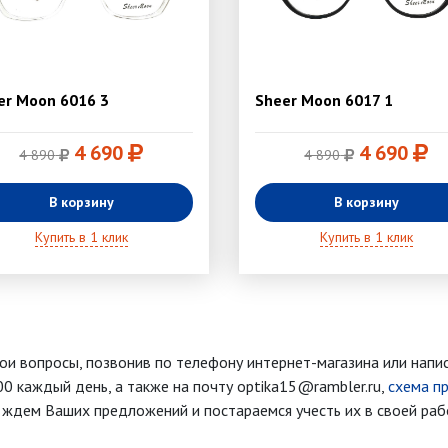
er Moon 6016 3
Sheer Moon 6017 1
4 690
4 690
4 890
4 890
В корзину
В корзину
Купить в 1 клик
Купить в 1 клик
ои вопросы, позвонив по телефону интернет-магазина
или напи
00 каждый день
, а также на почту optika15@rambler.ru,
схема п
ждем Ваших предложений и постараемся учесть их в своей раб