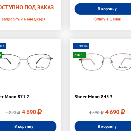
ОСТУПНО ПОД ЗАКАЗ
В корзину
запросить у менеджера
Купить в 1 клик
НКА
НОВИНКА
Я
АКЦИЯ
er Moon 871 2
Sheer Moon 845 3
4 690
4 690
4 890
4 890
В корзину
В корзину