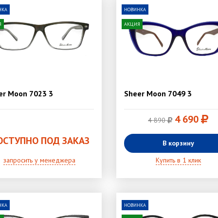
НКА
НОВИНКА
Я
АКЦИЯ
er Moon 7023 3
Sheer Moon 7049 3
4 690
4 890
ОСТУПНО ПОД ЗАКАЗ
В корзину
запросить у менеджера
Купить в 1 клик
НКА
НОВИНКА