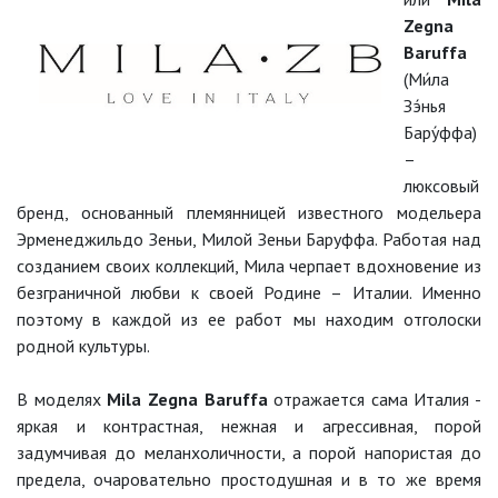
Zegna
Baruffa
(Ми́ла
Зэ́нья
Бару́ффа)
–
люксовый
бренд, основанный племянницей известного модельера
Эрменеджильдо Зеньи, Милой Зеньи Баруффа. Работая над
созданием своих коллекций, Мила черпает вдохновение из
безграничной любви к своей Родине – Италии. Именно
поэтому в каждой из ее работ мы находим отголоски
родной культуры.
В моделях
Mila Zegna Baruffa
отражается сама Италия -
яркая и контрастная, нежная и агрессивная, порой
задумчивая до меланхоличности, а порой напористая до
предела, очаровательно простодушная и в то же время