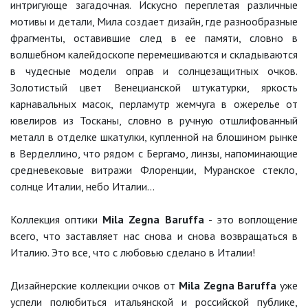
интригующе загадочная. Искусно переплетая различные
мотивы и детали, Мила создает дизайн, где разнообразные
фрагменты, оставившие след в ее памяти, словно в
волшебном калейдоскопе перемешиваются и складываются
в чудесные модели оправ и солнцезащитных очков.
Золотистый цвет Венецианской штукатурки, яркость
карнавальных масок, перламутр жемчуга в ожерелье от
ювелиров из Тосканы, словно в ручную отшлифованный
металл в отделке шкатулки, купленной на блошином рынке
в Верделлино, что рядом с Бергамо, линзы, напоминающие
средневековые витражи Флоренции, Муранское стекло,
солнце Италии, небо Италии...
Коллекция оптики
Mila Zegna Baruffa
- это воплощение
всего, что заставляет нас снова и снова возвращаться в
Италию. Это все, что с любовью сделано в Италии!
Дизайнерские коллекции очков от
Mila Zegna Baruffa
уже
успели полюбиться итальянской и российской публике,