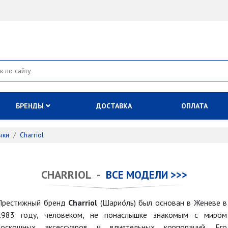
БРЕНДЫ
ДОСТАВКА
ОПЛАТА
чки
Charriol
CHARRIOL -
ВСЕ МОДЕЛИ >>>
Престижный бренд
Charriol
(Шарио́ль) был основан в Женеве в
1983 году, человеком, не понаслышке знакомым с миром
роскошных аксессуаров и влиятельных корпораций. Его