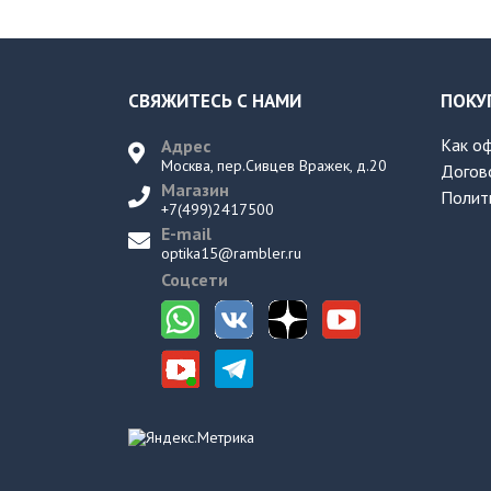
СВЯЖИТЕСЬ С НАМИ
ПОКУ
Как о
Адрес
Москва, пер.Сивцев Вражек, д.20
Догов
Магазин
Полит
+7(499)2417500
E-mail
optika15@rambler.ru
Соцсети