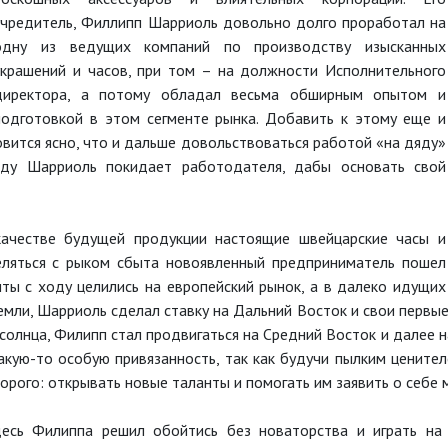
учредитель, Филлипп Шарриоль довольно долго проработал на
одну из ведущих компаний по производству изысканных
украшений и часов, при том – на должности Исполнительного
директора, а потому обладал весьма обширным опытом и
подготовкой в этом сегменте рынка. Добавить к этому еще и
вится ясно, что и дальше довольствоваться работой «на дяду»
оду Шарриоль покидает работодателя, дабы основать свой
ачестве будущей продукции настоящие швейцарские часы и
еляться с рыком сбыта новоявленный предприниматель пошел
нты с ходу целились на европейский рынок, а в далеко идущих
мли, Шарриоль сделал ставку на Дальний Восток и свои первые 
олнца, Филипп стал продвигаться на Средний Восток и далее н
акую-то особую привязанность, так как будучи пылким ценител
рого: открывать новые таланты и помогать им заявить о себе 
десь Филиппа решил обойтись без новаторства и играть на