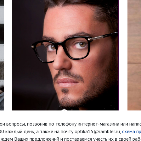
ои вопросы, позвонив по телефону интернет-магазина
или напи
00 каждый день
, а также на почту optika15@rambler.ru,
схема п
ждем Ваших предложений и постараемся учесть их в своей раб