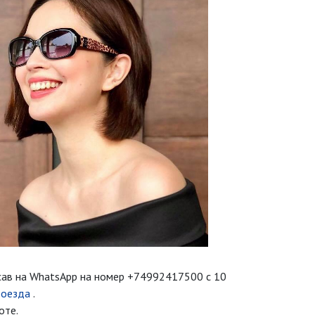
сав на WhatsApp на номер
+74992417500
с 10
роезда
.
оте.