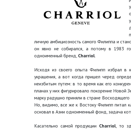
личную амбициозность самого Филиппа и стано
он явно не собирался, а потому в 1983 г
одноименный бренд,
Charriol
.
Исходя из своего опыта Филипп избрал в к
украшения, а вот когда пришел черед опред
неизбитым путем: в то время как его конкуре
планах у них фигурировало покорение Новой Зе
марку радушно приняли в стране Восходящего с
Но, видимо, все же к Востоку Филипп питал к
основал в Азии одноименный фонд, задача кото
Касательно самой продукции
Charriol
, то з