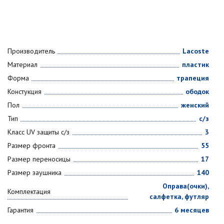
Производитель
Lacoste
Материал
пластик
Форма
трапеция
Констукция
ободок
Пол
женский
Тип
с/з
Класс UV защиты с/з
3
Размер фронта
55
Размер переносицы
17
Размер заушника
140
Оправа(очки),
Комплектация
салфетка, футляр
Гарантия
6 месяцев