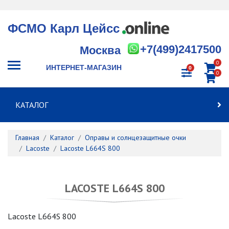
ФСМО Карл Цейсс
+7(499)2417500
Москва
0
ИНТЕРНЕТ-МАГАЗИН
0
0
КАТАЛОГ
Главная
Каталог
Оправы и солнцезащитные очки
Lacoste
Lacoste L664S 800
LACOSTE L664S 800
Lacoste L664S 800