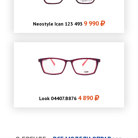
9 990
Neostyle Ican 123 493
4 890
Look 04407.B876